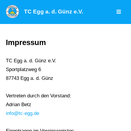
Zum
TC Egg a. d. Günz e.V.
Inhalt
Mai
springen
Men
Impressum
TC Egg a. d. Günz e.V.
Sportplatzweg 6
87743 Egg a. d. Günz
Vertreten durch den Vorstand:
Adrian Betz
info@tc-egg.de
Eingetragen im Vereinsregister: