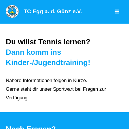
Zum
TC Egg a. d. Günz e.V.
Inhalt
Mai
springen
Men
Du willst Tennis lernen?
Dann komm ins
Kinder-/Jugendtraining!
Nähere Informationen folgen in Kürze.
Gerne steht dir unser Sportwart bei Fragen zur
Verfügung.