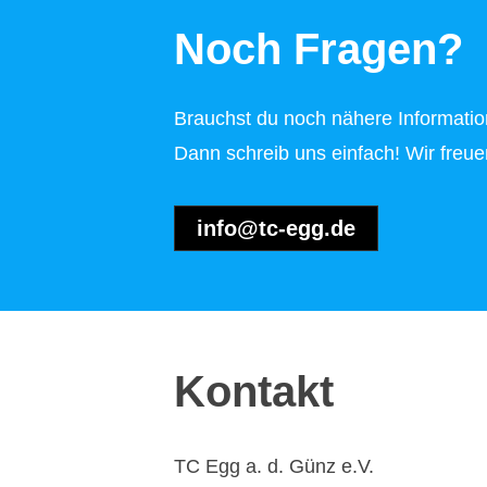
Noch Fragen?
Brauchst du noch nähere Informatio
Dann schreib uns einfach! Wir freue
info@tc-egg.de
Kontakt
TC Egg a. d. Günz e.V.